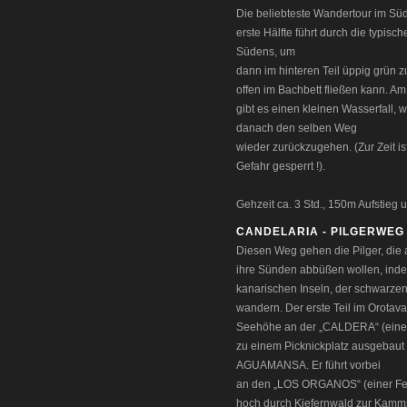
Die beliebteste Wandertour im Sü
erste Hälfte führt durch die typis
Südens, um
dann im hinteren Teil üppig grün zu
offen im Bachbett fließen kann. A
gibt es einen kleinen Wasserfall,
danach den selben Weg
wieder zurückzugehen. (Zur Zeit i
Gefahr gesperrt !).
Gehzeit ca. 3 Std., 150m Aufstieg u
CANDELARIA - PILGERWEG
Diesen Weg gehen die Pilger, die
ihre Sünden abbüßen wollen, inde
kanarischen Inseln, der schwarz
wandern. Der erste Teil im Orotav
Seehöhe an der „CALDERA“ (einem
zu einem Picknickplatz ausgebaut
AGUAMANSA. Er führt vorbei
an den „LOS ORGANOS“ (einer Fels
hoch durch Kiefernwald zur Kamms