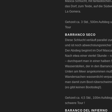
Masca-Schlucht, mit fantastischen 
das Dorf, zum Teide, auf die Südw
La Gomera.
Gehzeit ca. 3 Std., 500m Aufstieg u
Tour
BARRANCO SECO
Diese Schlucht verläuft parallel z
und ist noch abwechslungsreicher 
Der Abstieg beginnt im Dorf Masca
Nach etwa einer viertel Stunde – 
– durchquert man in einer halben 
Wasserstollen, der in den Barranco
Unten am Meer angekommen muß
Wandersachen wasserdicht verpac
man damit zum Boot rüberschwi
(es gibt keinen Bootssteg!).
Gehzeit ca. 4,5 Std., 100m Aufstie
schwere Tour !
BARANCO DEL INFIERNO