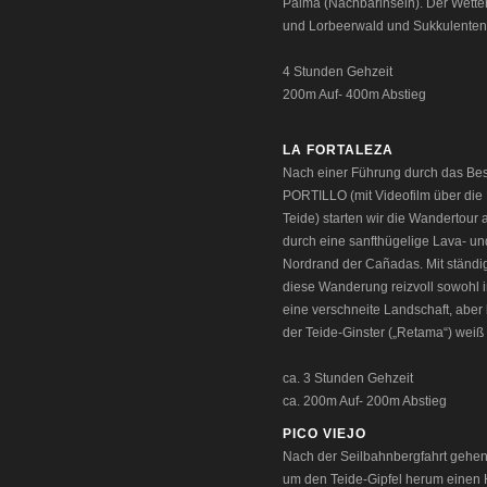
Palma (Nachbarinseln). Der Wetter
und Lorbeerwald und Sukkulenten
4 Stunden Gehzeit
200m Auf- 400m Abstieg
LA FORTALEZA
Nach einer Führung durch das Be
PORTILLO (mit Videofilm über die
Teide) starten wir die Wandertour 
durch eine sanfthügelige Lava- u
Nordrand der Cañadas. Mit ständig
diese Wanderung reizvoll sowohl 
eine verschneite Landschaft, abe
der Teide-Ginster („Retama“) weiß 
ca. 3 Stunden Gehzeit
ca. 200m Auf- 200m Abstieg
PICO VIEJO
Nach der Seilbahnbergfahrt gehen 
um den Teide-Gipfel herum einen