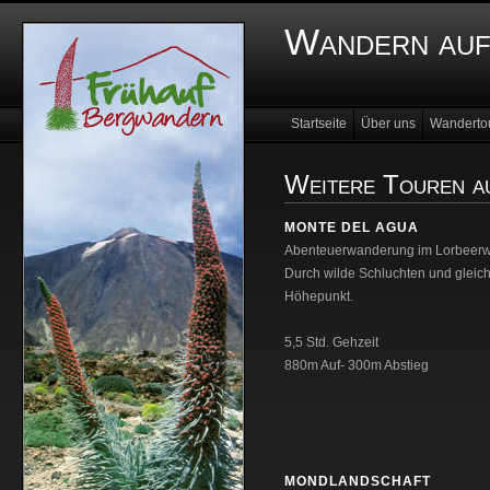
Wandern auf
Startseite
Über uns
Wanderto
Impressum
Links
Weitere Touren a
MONTE DEL AGUA
Abenteuerwanderung im Lorbeerw
Durch wilde Schluchten und gleich
Höhepunkt.
5,5 Std. Gehzeit
880m Auf- 300m Abstieg
MONDLANDSCHAFT