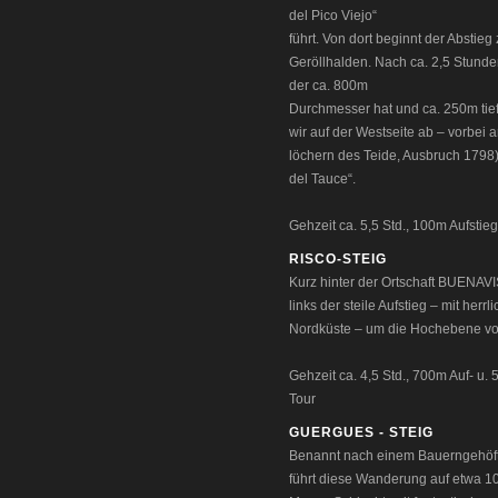
del Pico Viejo“
führt. Von dort beginnt der Abstie
Geröllhalden. Nach ca. 2,5 Stunden
der ca. 800m
Durchmesser hat und ca. 250m tief
wir auf der Westseite ab – vorbei 
löchern des Teide, Ausbruch 1798)
del Tauce“.
Gehzeit ca. 5,5 Std., 100m Aufstie
RISCO-STEIG
Kurz hinter der Ortschaft BUENA
links der steile Aufstieg – mit herr
Nordküste – um die Hochebene vo
Gehzeit ca. 4,5 Std., 700m Auf- u.
Tour
GUERGUES - STEIG
Benannt nach einem Bauerngehöft
führt diese Wanderung auf etwa 1