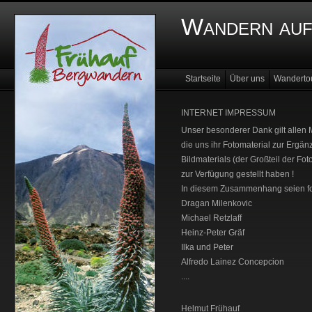
Wandern auf
Startseite
Über uns
Wanderto
INTERNET IMPRESSUM
Unser besonderer Dank gilt allen
die uns ihr Fotomaterial zur Ergä
Bildmaterials (der Großteil der F
zur Verfügung gestellt haben !
In diesem Zusammenhang seien f
Dragan Milenkovic
Michael Retzlaff
Heinz-Peter Gräf
Ilka und Peter
Alfredo Lainez Concepcion
....
Helmut Frühauf